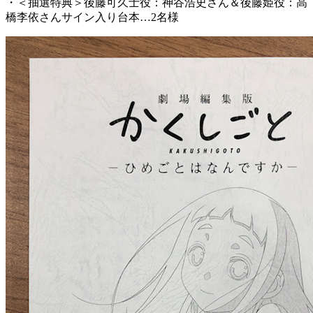
・＜抽選特典＞後藤可久士役：神谷浩史さん＆後藤姫役：高
橋李依さんサイン入り台本…2名様