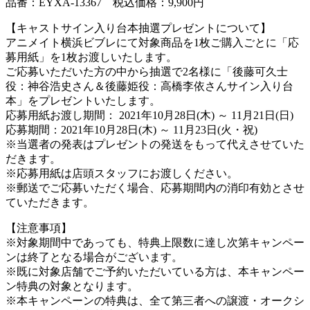
品番：EYXA-13367 税込価格：9,900円
【キャストサイン入り台本抽選プレゼントについて】
アニメイト横浜ビブレにて対象商品を1枚ご購入ごとに「応
募用紙」を1枚お渡しいたします。
ご応募いただいた方の中から抽選で2名様に「後藤可久士
役：神谷浩史さん＆後藤姫役：高橋李依さんサイン入り台
本」をプレゼントいたします。
応募用紙お渡し期間： 2021年10月28日(木) ～ 11月21日(日)
応募期間：2021年10月28日(木) ～ 11月23日(火・祝)
※当選者の発表はプレゼントの発送をもって代えさせていた
だきます。
※応募用紙は店頭スタッフにお渡しください。
※郵送でご応募いただく場合、応募期間内の消印有効とさせ
ていただきます。
【注意事項】
※対象期間中であっても、特典上限数に達し次第キャンペー
ンは終了となる場合がございます。
※既に対象店舗でご予約いただいている方は、本キャンペー
ン特典の対象となります。
※本キャンペーンの特典は、全て第三者への譲渡・オークシ